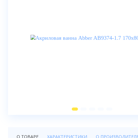
Душевые шторки
Мебель для ванной
Смесители
Душевые стойки, лейки,
комплектующие
Унитазы
Инсталляции
Умывальники
Биде
Писсуары
Вентиляция
О ТОВАРЕ
ХАРАКТЕРИСТИКИ
О ПРОИЗВОДИТЕЛ