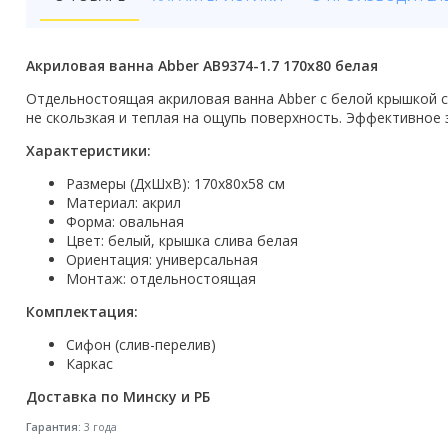
Бойлеры
Полотенцесушители
Акриловая ванна Abber AB9374-1.7 170x80 белая
Кухонные мойки
Отдельностоящая акриловая ванна Abber с белой крышкой с
не скользкая и теплая на ощупь поверхность. Эффективное
Трапы
Характеристики:
Радиаторы отопления
Размеры (ДхШхВ): 170х80х58 см
Материал: акрил
Котлы отопления
Форма: овальная
Цвет: белый, крышка слива белая
Ориентация: универсальная
Аксессуары для ванной
Монтаж: отдельностоящая
Сифоны и донные клапаны
Комплектация:
Люки
Сифон (слив-перелив)
Каркас
Дом и сад
Доставка по Минску и РБ
Готовые кухни
Гарантия:
3 года