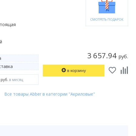
СМОТРЕТЬ ПОДАРОК
стоящая
й
3 657.94
руб.
а
тавка
в корзину
 руб.
в месяц
Все товары Abber в категории "Акриловые"