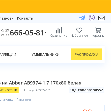
лезное
Контакты
666-05-81
75 29
бзоры
75 33
Сравнение
Избранное
Корзина
елефоны:
икаты
+375 29 666-05-81
+375 33 666-05-81
АЛЛЯЦИИ
УМЫВАЛЬНИКИ
РАСПРОДАЖА
+375 17 243-24-29
ЗАКАЗАТЬ ЗВОНОК
нлайн-консультации:
на Abber AB9374-1.7 170x80 белая
Telegram
Viber
ить отзыв
Код товара: 90552
Артикул: AB9374-1.7
info@bydom.by
становка
Гарантия