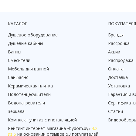
КАТАЛОГ
ПОКУПАТЕЛ
Душевое оборудование
Бренды
Душевые кабины
Рассрочка
Ванны
Акции
Смесители
Распродажа
Мебель для ванной
Оплата
Санфаянс
Доставка
Керамическая плитка
Установка
Полотенцесушители
Гарантия и в
Водонагреватели
Сертификат
Зеркала
Статьи
Комплект унитаз с инсталляцией
Видеообзор
Рейтинг
интернет-магазина «
bydom.by
»
4.2
из 5
на основании отзывов
53
покупателей