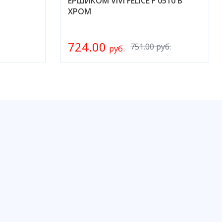
ЁРШИКОМ VIVI FELICE F 0510 B
ХРОМ
724.00
751.00 руб.
руб.