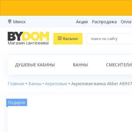
Минск
Акции
Распродажа
Опла
Каталог
Магазин сантехники
Распродажа
ДУШЕВЫЕ КАБИНЫ
ВАННЫ
СМЕСИТЕЛИ
Ванны
Душевые кабины
Главная
Ванны
Акриловые
Акриловая ванна Abber AB937
Душевые боксы
Подарок
Душевые уголки
Душевые поддоны
Душевые двери и перегородки