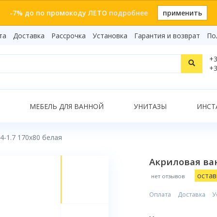
-7% до по промокоду ЛЕТО
подробнее
применить
та
Доставка
Рассрочка
Установка
Гарантия и возврат
По
Статьи
+3
Видеоо
+3
Бренды
Т
Сертиф
Показать все результаты
МЕБЕЛЬ ДЛЯ ВАННОЙ
УНИТАЗЫ
ИНСТ
4-1.7 170x80 белая
О
Акриловая ван
остав
нет отзывов
Оплата
Доставка
У