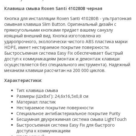
Настольный
Страна производитель
Комплектующие для ванн
Италия
Недорогие
С отверстием под смеситель
Пылесосы
Клавиша смыва Roxen Santi 410280B черная
Форма
Страна производитель
Германия
Страна производитель
Каркас
Россия
Дорогие
С пьедесталом
Прямоугольные
Великобритания
Кнопка для инсталляции Roxen Santi 410280B - ультратонкая
Польша
Электровеники, электрошвабры
Германия
Ножки
Смотреть все
Уцененные
С полупьедесталом
смывная клавиша Slim Button. Оригинальный дизайн с
Закругленная
Германия
Сербия
Испания
Экраны под ванну
Недорогие по акции
прямоугольными кнопками придает вашему санузлу
Стеклоочистители
Италия
Размер
Исполнение
Чехия
изящный внешний вид. Кнопка изготовлена из
Италия
Комплектующие для унитазов
Смотреть все
Гидромассажные системы
Китай
40 см
ударопрочного, экологически чистого ABS пластика марки
Для дачи
Мойки высокого давления
Смотреть все
Польша
Гофры
HDPE, имеет нестираемое покрытие поверхности.
Wirpool
Смотреть все
50 см
Топ брендов
Для ванной
Смотреть все
Канализационный выпуск
Быстросъемная система Easy Fix обеспечивает быстрый
Пароочистители
Китай
60 см
Domani-spa
Умывальник-столешница
доступ к коммуникациям (монтаж и демонтаж клавиши
Патрубки
65 см
осуществляется без специального инструмента). Надежный
River
Подметальные машины
Уличный
Чистящие средства
Сиденья
механизм клавиши рассчитан на 200 000 циклов.
Смотреть все
Welt-wasser
Смотреть все
Grass
Смотреть все
Гладильные доски
Характеристики:
Esbano
Karcher
Пьедесталы
Насосы
Смотреть все
O2 минерал
Тип: клавиша смыва
Пьедесталы
Размеры (ШхВхГ): 24,6х16,5х0,8 см
Аккумуляторные воздуходувки
Vega
Форма
Полупьедесталы
Материал: пластик
Этажерки, стеллажи, полки
Нестираемое покрытие поверхности
Угловая
Специальное антибактериальное покрытие Purity
Прямоугольные
Бесшумная двухрежимная система смыва LightTouch
Квадратная
Быстросъемная система Easy Fix для быстрого
доступа к коммуникациям
Полукруглая