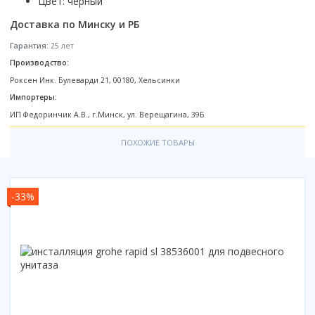
Цвет: черный
Смотреть все
Доставка по Минску и РБ
Способ открывания
Гарантия:
25 лет
С раздвижной дверью
Производство:
С распашной дверью
Роксен Инк. Булеварди 21, 00180, Хельсинки
Со складной дверью
Импортеры:
С открывающейся дверью
ИП Федоринчик А.В., г.Минск, ул. Верещагина, 39Б
Высота кабины
ПОХОЖИЕ ТОВАРЫ
Высокие
Низкие
200 см
-33%
До 200 см
Смотреть все
Комплектующие
Сифоны
Ролики
Скребки