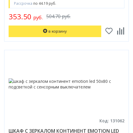
Рассрочка
по 44.19 руб.
Смотреть все
353.50
Способ открывания
504.70 руб.
руб.
С раздвижной дверью
С распашной дверью
в корзину
Со складной дверью
С открывающейся дверью
Высота кабины
Высокие
Низкие
200 см
До 200 см
Смотреть все
Комплектующие
Сифоны
Код: 131062
Ролики
ШКАФ С ЗЕРКАЛОМ КОНТИНЕНТ EMOTION LED
Скребки