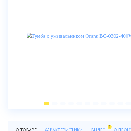
Душевые шторки
Мебель для ванной
Смесители
Душевые стойки, лейки,
комплектующие
Унитазы
Инсталляции
Умывальники
Биде
Писсуары
Вентиляция
1
О ТОВАРЕ
ХАРАКТЕРИСТИКИ
ВИДЕО
О ПРОИ