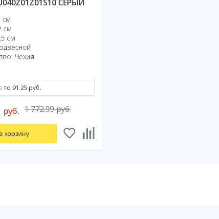
U040Z01Z01S10 СЕРЫЙ
 см
2 см
.5 см
одвесной
тво: Чехия
а
по 91.25 руб.
0
1 772.99 руб.
руб.
в корзину