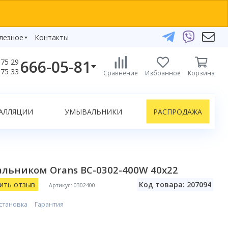
лезное
Контакты
666-05-81
75 29
бзоры
75 33
Сравнение
Избранное
Корзина
елефоны:
икаты
+375 29 666-05-81
+375 33 666-05-81
АЛЛЯЦИИ
УМЫВАЛЬНИКИ
РАСПРОДАЖА
+375 17 243-24-29
ЗАКАЗАТЬ ЗВОНОК
нлайн-консультации:
альником Orans BC-0302-400W 40x22
Telegram
Viber
ить отзыв
Код товара: 207094
Артикул: 0302400
info@bydom.by
становка
Гарантия