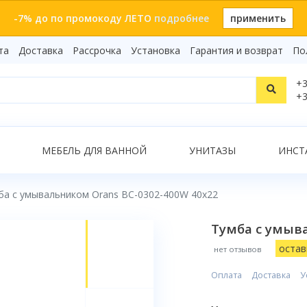
-7% до по промокоду ЛЕТО
подробнее
применить
та
Доставка
Рассрочка
Установка
Гарантия и возврат
По
Статьи
+3
Видеоо
+3
Бренды
Т
Сертиф
Показать все результаты
МЕБЕЛЬ ДЛЯ ВАННОЙ
УНИТАЗЫ
ИНСТ
ба с умывальником Orans BC-0302-400W 40x22
О
Тумба с умыв
остав
нет отзывов
Оплата
Доставка
У