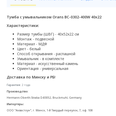
Бойлеры
Полотенцесушители
Тумба с умывальником Orans BC-0302-400W 40x22
Кухонные мойки
Характеристики:
Размер тумбы (ШВГ) - 40x52x22 см
Трапы
Монтаж - подвесной
Материал - МДФ
Радиаторы отопления
Цвет - белый
Способ открывания - распашной
Котлы отопления
Умывальник - в комплекте
Материал - искусственный камень
Аксессуары для ванной
Ориентация - универсальная
Доставка по Минску и РБ!
Сифоны и донные клапаны
Гарантия:
2 года
Люки
Производство:
Hermann-Oberth-Straba D-83052, Bruckmuhl, Germany
Дом и сад
Импортеры:
Готовые кухни
ООО "Аквастоун", г. Минск, 1-й Твердый переулок, 7, оф. 108