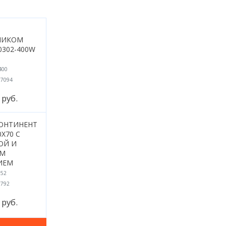
НИКОМ
0302-400W
400
07094
5
руб.
КОНТИНЕНТ
0X70 С
ОЙ И
ЫМ
ИЕМ
852
0792
0
руб.