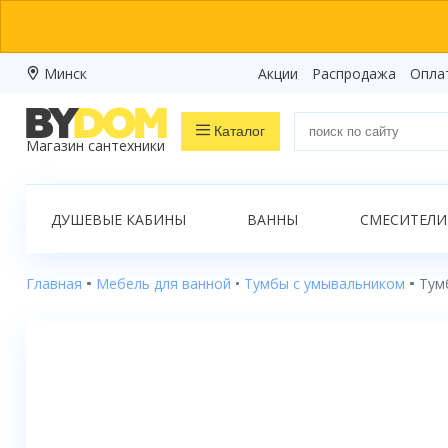
Минск
Акции
Распродажа
Опла
Каталог
Магазин сантехники
Распродажа
ДУШЕВЫЕ КАБИНЫ
ВАННЫ
СМЕСИТЕЛИ
Ванны
Душевые кабины
Главная
Мебель для ванной
Тумбы с умывальником
Тум
Душевые боксы
Душевые уголки
Душевые поддоны
Душевые двери и перегородки