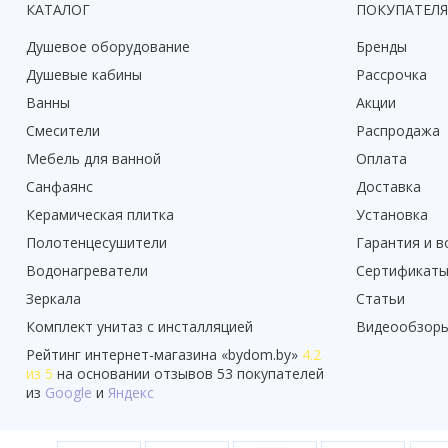
КАТАЛОГ
ПОКУПАТЕЛ
Душевое оборудование
Бренды
Душевые кабины
Рассрочка
Ванны
Акции
Смесители
Распродажа
Мебель для ванной
Оплата
Санфаянс
Доставка
Керамическая плитка
Установка
Полотенцесушители
Гарантия и в
Водонагреватели
Сертификат
Зеркала
Статьи
Комплект унитаз с инсталляцией
Видеообзор
Рейтинг
интернет-магазина «
bydom.by
»
4.2
из 5
на основании отзывов
53
покупателей
из
Google
и
Яндекс