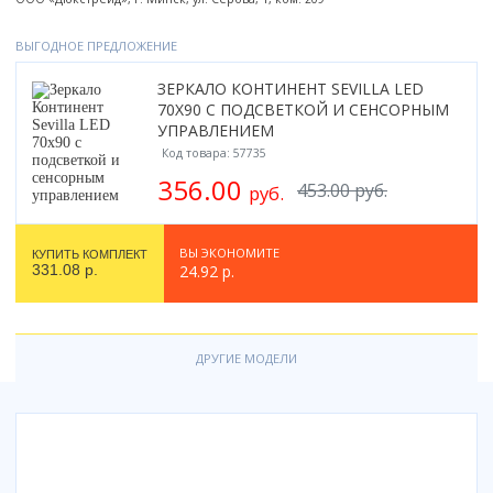
Смотреть все
ВЫГОДНОЕ ПРЕДЛОЖЕНИЕ
Способ открывания
С раздвижной дверью
ЗЕРКАЛО КОНТИНЕНТ SEVILLA LED
70X90 С ПОДСВЕТКОЙ И СЕНСОРНЫМ
С распашной дверью
УПРАВЛЕНИЕМ
Со складной дверью
Код товара: 57735
С открывающейся дверью
356.00
453.00 руб.
руб.
Высота кабины
Высокие
ВЫ ЭКОНОМИТЕ
КУПИТЬ КОМПЛЕКТ
331.08 р.
24.92 р.
Низкие
200 см
До 200 см
ДРУГИЕ МОДЕЛИ
Смотреть все
Комплектующие
Сифоны
Ролики
Скребки