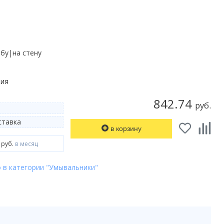
мбу|на стену
лия
842.74
руб.
тавка
в корзину
 руб.
в месяц
o в категории "Умывальники"