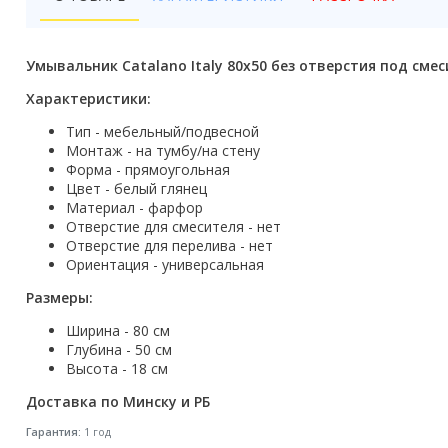
Бойлеры
Полотенцесушители
Умывальник Catalano Italy 80x50 без отверстия под смес
Кухонные мойки
Характеристики:
Тип - мебельный/подвесной
Трапы
Монтаж - на тумбу/на стену
Форма - прямоугольная
Радиаторы отопления
Цвет - белый глянец
Материал - фарфор
Котлы отопления
Отверстие для смесителя - нет
Отверстие для перелива - нет
Аксессуары для ванной
Ориентация - универсальная
Размеры:
Сифоны и донные клапаны
Ширина - 80 см
Люки
Глубина - 50 см
Высота - 18 см
Дом и сад
Доставка по Минску и РБ
Готовые кухни
Гарантия:
1 год