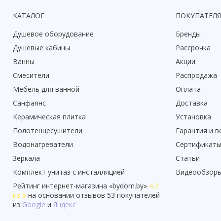
КАТАЛОГ
ПОКУПАТЕЛ
Душевое оборудование
Бренды
Душевые кабины
Рассрочка
Ванны
Акции
Смесители
Распродажа
Мебель для ванной
Оплата
Санфаянс
Доставка
Керамическая плитка
Установка
Полотенцесушители
Гарантия и в
Водонагреватели
Сертификат
Зеркала
Статьи
Комплект унитаз с инсталляцией
Видеообзор
Рейтинг
интернет-магазина «
bydom.by
»
4.2
из 5
на основании отзывов
53
покупателей
из
Google
и
Яндекс