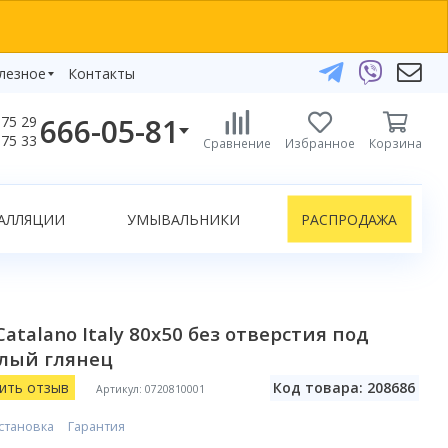
лезное
Контакты
666-05-81
75 29
бзоры
75 33
Сравнение
Избранное
Корзина
елефоны:
икаты
+375 29 666-05-81
+375 33 666-05-81
АЛЛЯЦИИ
УМЫВАЛЬНИКИ
РАСПРОДАЖА
+375 17 243-24-29
ЗАКАЗАТЬ ЗВОНОК
нлайн-консультации:
talano Italy 80x50 без отверстия под
Telegram
елый глянец
Viber
info@bydom.by
ить отзыв
Код товара: 208686
Артикул: 0720810001
становка
Гарантия