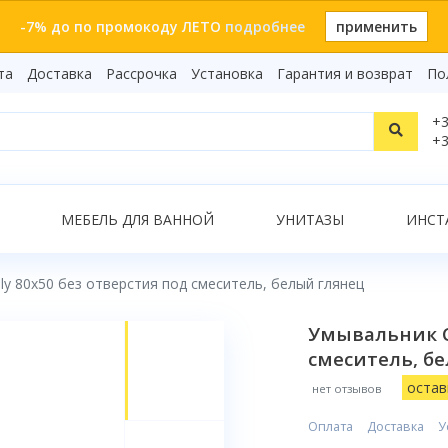
-7% до по промокоду ЛЕТО
подробнее
применить
та
Доставка
Рассрочка
Установка
Гарантия и возврат
По
Статьи
+3
Видеоо
+3
Бренды
Т
Сертиф
Показать все результаты
МЕБЕЛЬ ДЛЯ ВАННОЙ
УНИТАЗЫ
ИНСТ
aly 80x50 без отверстия под смеситель, белый глянец
О
Умывальник Ca
смеситель, б
остав
нет отзывов
Оплата
Доставка
У