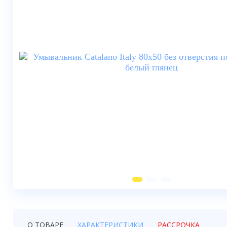
Душевые шторки
Мебель для ванной
Смесители
Душевые стойки, лейки,
комплектующие
Унитазы
Инсталляции
Умывальники
Биде
Писсуары
Вентиляция
О ТОВАРЕ
ХАРАКТЕРИСТИКИ
РАССРОЧКА