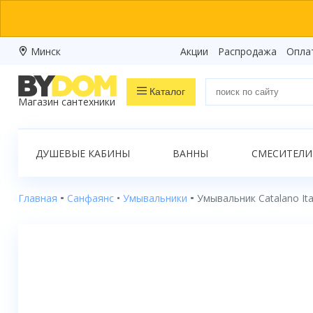
Минск
Акции
Распродажа
Опла
Каталог
Магазин сантехники
Распродажа
ДУШЕВЫЕ КАБИНЫ
ВАННЫ
СМЕСИТЕЛИ
Ванны
Душевые кабины
Главная
Санфаянс
Умывальники
Умывальник Catalano It
Душевые боксы
Душевые уголки
Душевые поддоны
Душевые двери и перегородки