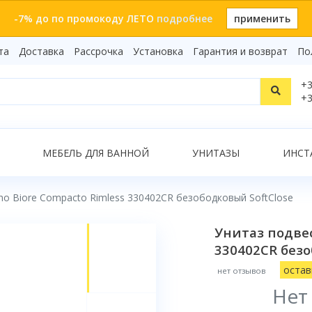
-7% до по промокоду ЛЕТО
подробнее
применить
та
Доставка
Рассрочка
Установка
Гарантия и возврат
По
Статьи
+3
Видеоо
+3
Бренды
Т
Сертиф
Показать все результаты
МЕБЕЛЬ ДЛЯ ВАННОЙ
УНИТАЗЫ
ИНСТ
ho Biore Compacto Rimless 330402CR безободковый SoftClose
О
Унитаз подвес
330402CR безо
остав
нет отзывов
Нет