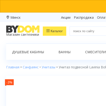
Минск
Акции
Распродажа
Опла
Каталог
Магазин сантехники
Распродажа
ДУШЕВЫЕ КАБИНЫ
ВАННЫ
СМЕСИТЕЛИ
Ванны
Душевые кабины
Главная
Санфаянс
Унитазы
Унитаз подвесной Lavinia Bo
Душевые боксы
-3%
Душевые уголки
Душевые поддоны
Душевые двери и перегородки