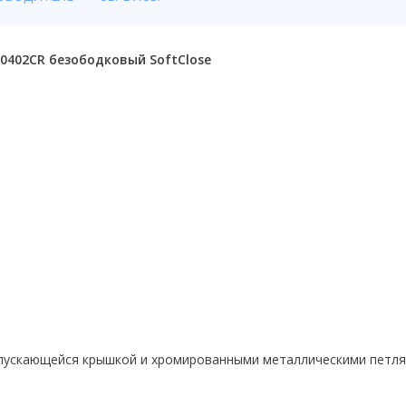
30402CR безободковый SoftClose
пускающейся крышкой и хромированными металлическими петл