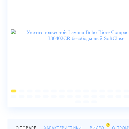
Душевые шторки
Мебель для ванной
Смесители
Душевые стойки, лейки,
комплектующие
Унитазы
Инсталляции
Умывальники
Биде
Писсуары
Вентиляция
2
О ТОВАРЕ
ХАРАКТЕРИСТИКИ
ВИДЕО
О ПРОИ