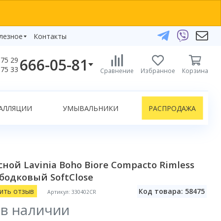
лезное
Контакты
666-05-81
75 29
бзоры
75 33
Сравнение
Избранное
Корзина
елефоны:
икаты
+375 29 666-05-81
+375 33 666-05-81
АЛЛЯЦИИ
УМЫВАЛЬНИКИ
РАСПРОДАЖА
+375 17 243-24-29
ЗАКАЗАТЬ ЗВОНОК
нлайн-консультации:
ной Lavinia Boho Biore Compacto Rimless
Telegram
бодковый SoftClose
Viber
info@bydom.by
ить отзыв
Код товара: 58475
Артикул: 330402CR
 в наличии