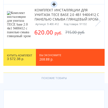
Смотреть все
КОМПЛЕКТ ИНСТАЛЛЯЦИИ ДЛЯ
Способ открывания
УНИТАЗА TECE BASE 2.0 4В1 9400412 С
С раздвижной дверью
ПАНЕЛЬЮ СМЫВА ГЛЯНЦЕВЫЙ ХРОМ
Артикул: 9.400.412
Код товара: 91132
С распашной дверью
620.00
Со складной дверью
715.00 руб.
руб.
С открывающейся дверью
Высота кабины
Высокие
ВЫ ЭКОНОМИТЕ
КУПИТЬ КОМПЛЕКТ
3 572.38 р.
268.88 р.
Низкие
200 см
До 200 см
ПОХОЖИЕ ТОВАРЫ
Смотреть все
Комплектующие
Сифоны
Ролики
Скребки