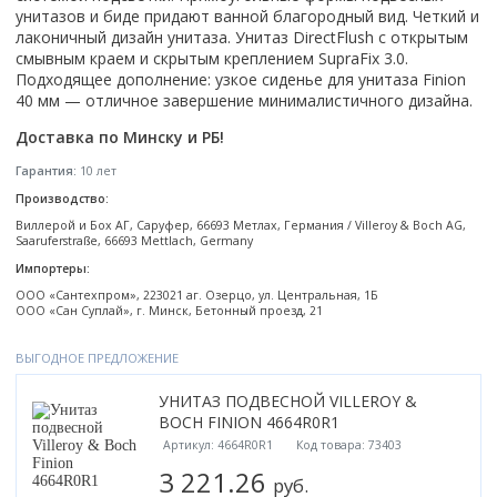
Настольный
Страна производитель
унитазов и биде придают ванной благородный вид. Четкий и
Комплектующие для ванн
Италия
Недорогие
С отверстием под смеситель
Пылесосы
Форма
Страна производитель
лаконичный дизайн унитаза. Унитаз DirectFlush с открытым
Германия
Страна производитель
Каркас
Россия
Дорогие
С пьедесталом
смывным краем и скрытым креплением SupraFix 3.0.
Прямоугольные
Великобритания
Польша
Электровеники, электрошвабры
Германия
Ножки
Смотреть все
Уцененные
С полупьедесталом
Подходящее дополнение: узкое сиденье для унитаза Finion
Закругленная
Германия
Сербия
40 мм — отличное завершение минималистичного дизайна.
Испания
Экраны под ванну
Недорогие по акции
Стеклоочистители
Италия
Размер
Исполнение
Чехия
Италия
Комплектующие для унитазов
Смотреть все
Доставка по Минску и РБ!
Гидромассажные системы
Китай
40 см
Для дачи
Мойки высокого давления
Смотреть все
Польша
Гофры
Гарантия:
10 лет
Wirpool
Смотреть все
50 см
Топ брендов
Для ванной
Смотреть все
Канализационный выпуск
Пароочистители
Производство:
Китай
60 см
Domani-spa
Умывальник-столешница
Патрубки
Виллерой и Бох АГ, Саруфер, 66693 Метлах, Германия / Villeroy & Boch AG,
65 см
River
Подметальные машины
Уличный
Чистящие средства
Saaruferstraße, 66693 Mettlach, Germany
Сиденья
Смотреть все
Welt-wasser
Смотреть все
Grass
Импортеры:
Смотреть все
Гладильные доски
Esbano
Karcher
ООО «Сантехпром», 223021 аг. Озерцо, ул. Центральная, 1Б
Пьедесталы
ООО «Сан Суплай», г. Минск, Бетонный проезд, 21
Насосы
Смотреть все
O2 минерал
Пьедесталы
Аккумуляторные воздуходувки
Vega
ВЫГОДНОЕ ПРЕДЛОЖЕНИЕ
Форма
Полупьедесталы
Этажерки, стеллажи, полки
Угловая
УНИТАЗ ПОДВЕСНОЙ VILLEROY &
BOCH FINION 4664R0R1
Прямоугольные
Артикул: 4664R0R1
Код товара: 73403
Квадратная
3 221.26
Полукруглая
руб.