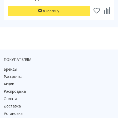
Смотреть все
в корзину
Способ открывания
С раздвижной дверью
С распашной дверью
Со складной дверью
С открывающейся дверью
Высота кабины
Высокие
ПОКУПАТЕЛЯМ
Низкие
Бренды
200 см
Рассрочка
До 200 см
Акции
Смотреть все
Распродажа
Комплектующие
Оплата
Сифоны
Доставка
Ролики
Установка
Скребки