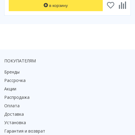
Смотреть все
в корзину
Способ открывания
С раздвижной дверью
С распашной дверью
Со складной дверью
С открывающейся дверью
Высота кабины
ПОКУПАТЕЛЯМ
Высокие
Бренды
Низкие
Рассрочка
200 см
Акции
До 200 см
Распродажа
Смотреть все
Оплата
Комплектующие
Доставка
Сифоны
Установка
Ролики
Гарантия и возврат
Скребки