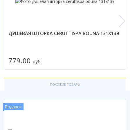
Смотреть все
Способ открывания
С раздвижной дверью
С распашной дверью
ДУШЕВАЯ ШТОРКА CERUTTISPA BOUNA 131X139
Со складной дверью
С открывающейся дверью
Высота кабины
779.00
руб.
Высокие
Низкие
200 см
ПОХОЖИЕ ТОВАРЫ
До 200 см
Смотреть все
Комплектующие
Подарок
Сифоны
Ролики
Скребки