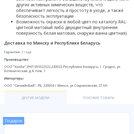
Настольный
Страна производитель
Комплектующие для ванн
других активных химических веществ, что
Италия
Недорогие
С отверстием под смеситель
Пылесосы
Форма
Страна производитель
обеспечивает легкость и простоту в уходе, а также
Германия
Страна производитель
Каркас
Россия
Дорогие
С пьедесталом
Прямоугольные
безопасность эксплуатации
Великобритания
Польша
Электровеники, электрошвабры
Германия
Ножки
Смотреть все
Уцененные
С полупьедесталом
Возможность окраски в любой цвет по каталогу RAL:
Закругленная
Германия
Сербия
цветной матовый либо двухцветный (внутренняя
Испания
Экраны под ванну
Недорогие по акции
Стеклоочистители
Италия
Размер
Исполнение
поверхность белая матовая, снаружи ванна цветная)
Чехия
Италия
Комплектующие для унитазов
Смотреть все
Гидромассажные системы
Китай
40 см
Для дачи
Мойки высокого давления
Смотреть все
Доставка по Минску и Республике Беларусь
Польша
Гофры
Wirpool
Смотреть все
50 см
Топ брендов
Для ванной
Смотреть все
Канализационный выпуск
Пароочистители
Гарантия:
3 года
Китай
60 см
Domani-spa
Умывальник-столешница
Патрубки
Производство:
65 см
River
Подметальные машины
Уличный
Чистящие средства
Сиденья
ООО "Холби",УНП 591022522,230023,Республика Беларусь, г. Гродно, ул.
Смотреть все
Welt-wasser
Ботаническая, д.4, пом. 1
Смотреть все
Grass
Смотреть все
Гладильные доски
Импортеры:
Esbano
Karcher
Пьедесталы
Насосы
ООО "СанлайнБай", РБ, 220056 г.Минск, ул.Стариновская, 27-5H
Смотреть все
O2 минерал
Пьедесталы
Аккумуляторные воздуходувки
Vega
ДРУГИЕ МОДЕЛИ
ПОХОЖИЕ ТОВАРЫ
Форма
Полупьедесталы
Этажерки, стеллажи, полки
Угловая
Прямоугольные
Подарок
Квадратная
Полукруглая