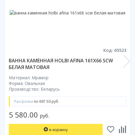
Смотреть все
Способ открывания
С раздвижной дверью
С распашной дверью
Со складной дверью
С открывающейся дверью
Код: 65523
Высота кабины
ВАННА КАМЕННАЯ HOLBI AFINA 161X66 SCW
БЕЛАЯ МАТОВАЯ
Высокие
Низкие
Материал: Мрамор
200 см
Форма: Овальная
Производство: Беларусь
До 200 см
Смотреть все
Рассрочка
по 697.50 руб.
Комплектующие
5 580.00
руб.
Сифоны
Ролики
в корзину
Скребки