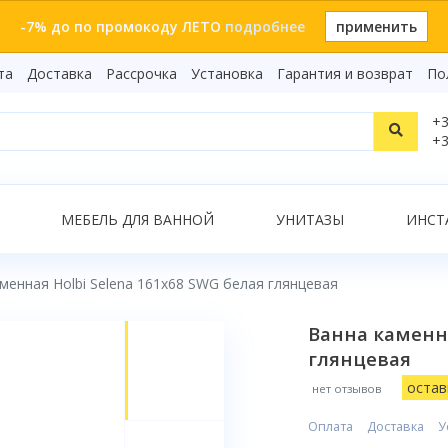
-7% до по промокоду ЛЕТО
подробнее
применить
та
Доставка
Рассрочка
Установка
Гарантия и возврат
По
Статьи
+3
Видеоо
+3
Бренды
Т
Сертиф
Показать все результаты
МЕБЕЛЬ ДЛЯ ВАННОЙ
УНИТАЗЫ
ИНСТ
менная Holbi Selena 161x68 SWG белая глянцевая
О
Ванна каменна
глянцевая
остав
нет отзывов
Оплата
Доставка
У