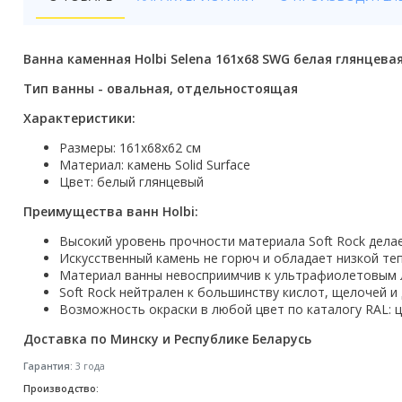
Бойлеры
Полотенцесушители
Ванна каменная Holbi Selena 161x68 SWG белая глянцева
Кухонные мойки
Тип ванны - овальная, отдельностоящая
Характеристики:
Трапы
Размеры: 161х68х62 см
Радиаторы отопления
Материал: камень Solid Surface
Цвет: белый глянцевый
Котлы отопления
Преимущества ванн Holbi:
Аксессуары для ванной
Высокий уровень прочности материала Soft Rock дела
Искусственный камень не горюч и обладает низкой те
Сифоны и донные клапаны
Материал ванны невосприимчив к ультрафиолетовым л
Soft Rock нейтрален к большинству кислот, щелочей и
Люки
Возможность окраски в любой цвет по каталогу RAL: 
Доставка по Минску и Республике Беларусь
Дом и сад
Гарантия:
3 года
Готовые кухни
Производство: