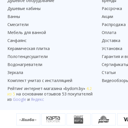
Душевое оборудование
Бренды
Душевые кабины
Рассрочка
Ванны
Акции
Смесители
Распродажа
Мебель для ванной
Оплата
Санфаянс
Доставка
Керамическая плитка
Установка
Полотенцесушители
Гарантия и в
Водонагреватели
Сертификат
Зеркала
Статьи
Комплект унитаз с инсталляцией
Видеообзор
Рейтинг
интернет-магазина «
bydom.by
»
4.2
из 5
на основании отзывов
53
покупателей
из
Google
и
Яндекс