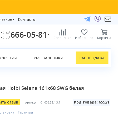
лезное
Контакты
666-05-81
75 29
бзоры
75 33
Сравнение
Избранное
Корзина
елефоны:
икаты
+375 29 666-05-81
+375 33 666-05-81
АЛЛЯЦИИ
УМЫВАЛЬНИКИ
РАСПРОДАЖА
+375 17 243-24-29
ЗАКАЗАТЬ ЗВОНОК
нлайн-консультации:
я Holbi Selena 161x68 SWG белая
Telegram
Viber
info@bydom.by
ить отзыв
Код товара: 65521
Артикул: 1.01.006.33.1.3.1
становка
Гарантия