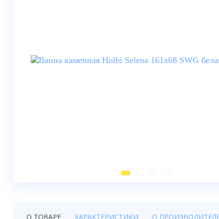
Душевые шторки
Мебель для ванной
Смесители
Душевые стойки, лейки,
комплектующие
Унитазы
Инсталляции
Умывальники
Биде
Писсуары
Вентиляция
О ТОВАРЕ
ХАРАКТЕРИСТИКИ
О ПРОИЗВОДИТЕЛ