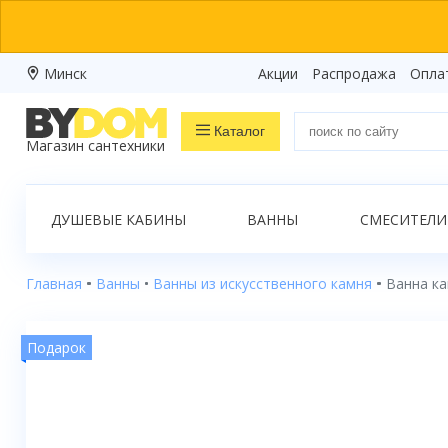
Минск
Акции
Распродажа
Опла
Каталог
Магазин сантехники
Распродажа
ДУШЕВЫЕ КАБИНЫ
ВАННЫ
СМЕСИТЕЛИ
Ванны
Душевые кабины
Главная
Ванны
Ванны из искусственного камня
Ванна ка
Душевые боксы
Подарок
Душевые уголки
Душевые поддоны
Душевые двери и перегородки