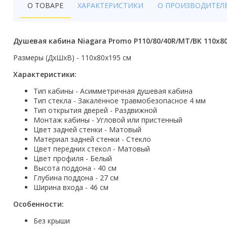
О ТОВАРЕ
ХАРАКТЕРИСТИКИ
О ПРОИЗВОДИТЕЛ
Бойлеры
Полотенцесушители
Душевая кабина Niagara Promo P110/80/40R/MT/BK 110x8
Кухонные мойки
Размеры (ДxШxВ) - 110x80x195 см
Трапы
Характеристики:
Радиаторы отопления
Тип кабины - Асимметричная душевая кабина
Тип стекла - Закалённое травмобезопасное 4 мм
Тип открытия дверей - Раздвижной
Котлы отопления
Монтаж кабины - Угловой или пристенный
Цвет задней стенки - Матовый
Аксессуары для ванной
Материал задней стенки - Стекло
Цвет передних стекол - Матовый
Сифоны и донные клапаны
Цвет профиля - Белый
Высота поддона - 40 см
Люки
Глубина поддона - 27 см
Ширина входа - 46 см
Дом и сад
Особенности:
Готовые кухни
Без крыши