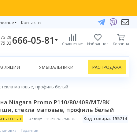
лезное
Контакты
666-05-81
75 29
бзоры
75 33
Сравнение
Избранное
Корзина
елефоны:
икаты
+375 29 666-05-81
+375 33 666-05-81
АЛЛЯЦИИ
УМЫВАЛЬНИКИ
РАСПРОДАЖА
+375 17 243-24-29
ЗАКАЗАТЬ ЗВОНОК
 стекла матовые, профиль белый
нлайн-консультации:
на Niagara Promo P110/80/40R/MT/BK
Telegram
рыши, стекла матовые, профиль белый
Viber
info@bydom.by
ить отзыв
Код товара: 155714
Артикул: P110/80/40R/MT/BK
становка
Гарантия