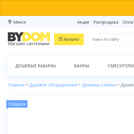
Минск
Акции
Распродажа
Опла
Каталог
Магазин сантехники
Распродажа
ДУШЕВЫЕ КАБИНЫ
ВАННЫ
СМЕСИТЕЛИ
Ванны
Душевые кабины
Главная
Душевое оборудование
Душевые кабины
Душев
Душевые боксы
Подарок
Душевые уголки
Душевые поддоны
Душевые двери и перегородки