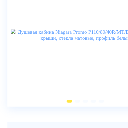
Душевые шторки
Мебель для ванной
Смесители
Душевые стойки, лейки,
комплектующие
Унитазы
Инсталляции
Умывальники
Биде
Писсуары
Вентиляция