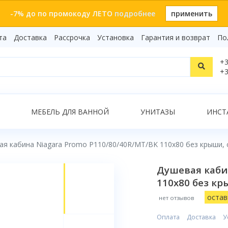
-7% до по промокоду ЛЕТО
подробнее
применить
та
Доставка
Рассрочка
Установка
Гарантия и возврат
По
Статьи
+3
Видеоо
+3
Бренды
Т
Сертиф
Показать все результаты
МЕБЕЛЬ ДЛЯ ВАННОЙ
УНИТАЗЫ
ИНСТ
ая кабина Niagara Promo P110/80/40R/MT/BK 110x80 без крыши,
О
Душевая каби
110x80 без к
остав
нет отзывов
Оплата
Доставка
У