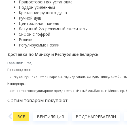
Правосторонняя установка
Акции
Поддон усиленный
Крепление ручного душа
Ручной душ
Центральная панель
Латунный 2-х режимный смеситель
Сифон с гофрой
Ролики
Регулируемые ножки
Доставка по Минску и Республике Беларусь
Гарантия:
1 год
Производство:
Пингху Хонгуинг Санитари Варе КО. ЛТД., Дагитанг, Хиндаи, Пинху, Китай / PI
Импортеры:
Частное торговое унитарное предприятие «Новый Альбион», г. Минск, пр. Нез
С этим товаром покупают
АНЫ
ВСЕ
ВЕНТИЛЯЦИЯ
ВОДОНАГРЕВАТЕЛИ