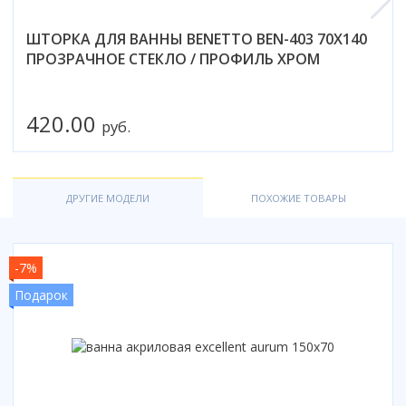
Смотреть все
ШТОРКА ДЛЯ ВАННЫ BENETTO BEN-403 70X140
Способ открывания
ПРОЗРАЧНОЕ СТЕКЛО / ПРОФИЛЬ ХРОМ
С раздвижной дверью
С распашной дверью
420.00
Со складной дверью
руб.
С открывающейся дверью
Высота кабины
ДРУГИЕ МОДЕЛИ
ПОХОЖИЕ ТОВАРЫ
Высокие
Низкие
200 см
-7%
До 200 см
Подарок
Смотреть все
Комплектующие
Сифоны
Ролики
Скребки