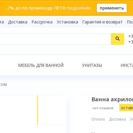
-7% до по промокоду ЛЕТО
подробнее
применить
та
Доставка
Рассрочка
Установка
Гарантия и возврат
По
Статьи
+3
Видеоо
+3
Бренды
Т
Сертиф
Показать все результаты
МЕБЕЛЬ ДЛЯ ВАННОЙ
УНИТАЗЫ
ИНСТ
асом
О
Ванна акрилов
остав
нет отзывов
Оплата
Доставка
У