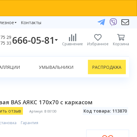
лезное
Контакты
666-05-81
75 29
бзоры
75 33
Сравнение
Избранное
Корзина
елефоны:
икаты
+375 29 666-05-81
+375 33 666-05-81
АЛЛЯЦИИ
УМЫВАЛЬНИКИ
РАСПРОДАЖА
+375 17 243-24-29
ЗАКАЗАТЬ ЗВОНОК
нлайн-консультации:
ая BAS АЯКС 170x70 с каркасом
Telegram
Viber
ить отзыв
Код товара: 113870
Артикул: В 00130
info@bydom.by
становка
Гарантия