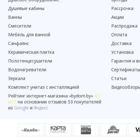
Душевые кабины
Рассрочка
Ванны
Акции
Смесители
Распродажа
Мебель для ванной
Оплата
Санфаянс
Доставка
Керамическая плитка
Установка
Полотенцесушители
Гарантия и в
Водонагреватели
Сертификат
Зеркала
Статьи
Комплект унитаз с инсталляцией
Видеообзор
Рейтинг
интернет-магазина «
bydom.by
»
4.2
из 5
на основании отзывов
53
покупателей
из
Google
и
Яндекс