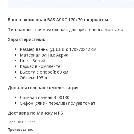
Бойлеры
Полотенцесушители
Ванна акриловая BAS АЯКС 170x70 с каркасом
Кухонные мойки
Тип ванны
- прямоугольная, для пристенного монтажа
Характеристики:
Трапы
Размер ванны (Д.;Ш.;В.): 170x70x42 см
Радиаторы отопления
Материал ванны: Акрил
Цвет: Белый
Котлы отопления
Каркас в комплекте
Высота с опорой: 60 см
Объем: 195 л
Аксессуары для ванной
Дополнительная комплектация:
Сифоны и донные клапаны
Лицевая панель Э 00130
Люки
Сифон (слив - перелив) полуавтомат
Доставка по Минску и РБ
Дом и сад
Гарантия:
10 лет
Готовые кухни
Производство: