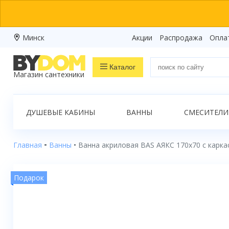
Минск
Акции
Распродажа
Опла
Каталог
Магазин сантехники
Распродажа
ДУШЕВЫЕ КАБИНЫ
ВАННЫ
СМЕСИТЕЛИ
Ванны
Душевые кабины
Главная
Ванны
Ванна акриловая BAS АЯКС 170x70 с карк
Душевые боксы
Подарок
Душевые уголки
Душевые поддоны
Душевые двери и перегородки