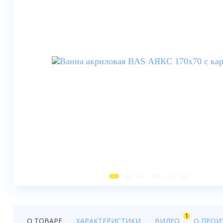
Душевые шторки
Мебель для ванной
Смесители
Душевые стойки, лейки,
комплектующие
Унитазы
Инсталляции
Умывальники
Биде
Писсуары
Вентиляция
1
О ТОВАРЕ
ХАРАКТЕРИСТИКИ
ВИДЕО
О ПРОИ