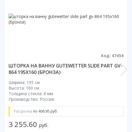
Смотреть все
Способ открывания
С раздвижной дверью
С распашной дверью
Со складной дверью
С открывающейся дверью
Код: 47454
Высота кабины
ШТОРКА НА ВАННУ GUTEWETTER SLIDE PART GV-
Высокие
864 195X160 (БРОНЗА)
Низкие
200 см
Ширина: 195 см
Высота: 160 см
До 200 см
Толщина стекла: 8 мм
Смотреть все
Производство: Россия
Комплектующие
Рассрочка
по 406.95 руб.
Сифоны
3 255.60
Ролики
руб.
Скребки