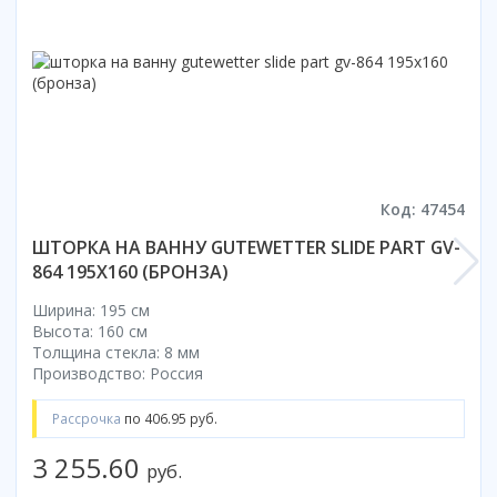
Смотреть все
Способ открывания
С раздвижной дверью
С распашной дверью
Со складной дверью
С открывающейся дверью
Код: 47454
Высота кабины
ШТОРКА НА ВАННУ GUTEWETTER SLIDE PART GV-
Высокие
864 195X160 (БРОНЗА)
Низкие
200 см
Ширина: 195 см
Высота: 160 см
До 200 см
Толщина стекла: 8 мм
Смотреть все
Производство: Россия
Комплектующие
Рассрочка
по 406.95 руб.
Сифоны
3 255.60
Ролики
руб.
Скребки